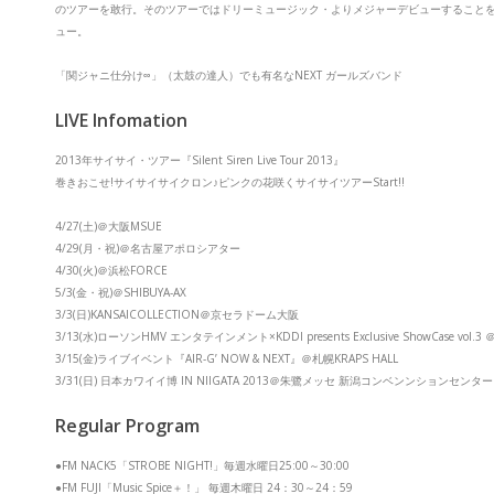
のツアーを敢行。そのツアーではドリーミュージック・よりメジャーデビューすることを発表。9
ュー。
「関ジャニ仕分け∞」（太鼓の達人）でも有名なNEXT ガールズバンド
LIVE Infomation
2013年サイサイ・ツアー『Silent Siren Live Tour 2013』
巻きおこせ!サイサイサイクロン♪ピンクの花咲くサイサイツアーStart!!
4/27(土)＠大阪MSUE
4/29(月・祝)＠名古屋アポロシアター
4/30(火)＠浜松FORCE
5/3(金・祝)＠SHIBUYA-AX
3/3(日)KANSAICOLLECTION＠京セラドーム大阪
3/13(水)ローソンHMV エンタテインメント×KDDI presents Exclusive ShowCase vol.3
3/15(金)ライブイベント『AIR-G’ NOW & NEXT』＠札幌KRAPS HALL
3/31(日) 日本カワイイ博 IN NIIGATA 2013＠朱鷺メッセ 新潟コンベンンションセンター
Regular Program
●FM NACK5「STROBE NIGHT!」毎週水曜日25:00～30:00
●FM FUJI「Music Spice＋！」 毎週木曜日 24：30～24：59