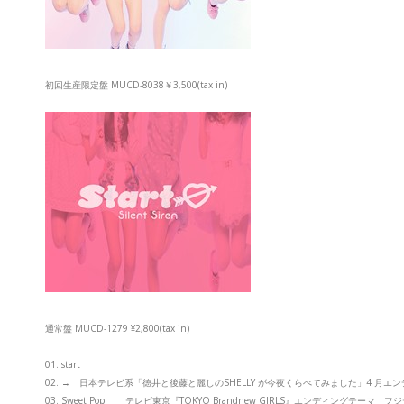
初回生産限定盤 MUCD-8038￥3,500(tax in)
通常盤 MUCD-1279 ¥2,800(tax in)
01. start
02. → 日本テレビ系「徳井と後藤と麗しのSHELLY が今夜くらべてみました」4 月エ
03. Sweet Pop! テレビ東京『TOKYO Brandnew GIRLS』エンディングテ