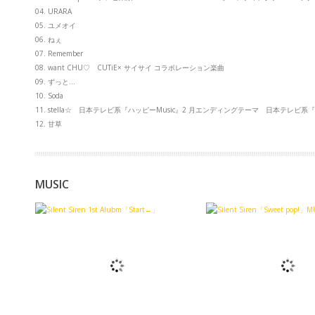
04. URARA
05. ユメオイ
06. ねぇ
07. Remember
08. want CHU♡ CUTiE× サイサイ コラボレーション楽曲
09. ずっと…
10. Soda
11. stella☆ 日本テレビ系『ハッピーMusic』2 月エンディングテーマ 日本テレビ系『音龍門』D
12. 甘草
MUSIC