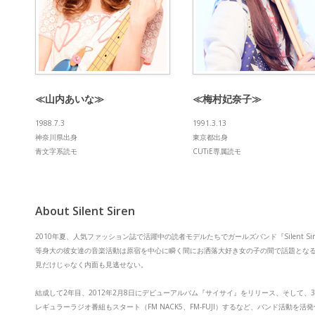
≪山内あいな≫
≪梅村妃奈子≫
1988.7.3
1991.3.13
神奈川県出身
東京都出身
青文字系読モ
CUTiE専属読モ
About Silent Siren
2010年夏、人気ファッション誌で活躍中の読者モデルたちでガールズバンド『Silent
等身大の彼女達の音楽活動は原宿を中心に瞬く間にお洒落大好き女の子の間で話題となる。ブログ
見だけじゃなく内面も見逃せない。
結成して2年目、2012年2月8日にデビューアルバム『サイサイ』をリリース、そして
レギュラーラジオ番組もスタート（FM NACK5、FM-FUJI）するなど、バンド活動