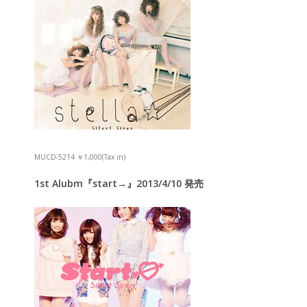
MUCD-5214 ￥1,000(Tax in)
1st Alubm『start→』2013/4/10 発売